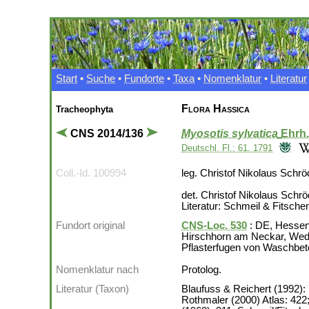
Start
•
Suche
•
Fundorte
•
Taxa
•
Nomenklatur
•
Literatur
Flora Hassica
Tracheophyta
CNS 2014/136
Myosotis sylvatica
Ehrh.
Deutschl. Fl.: 61. 1791
Coll.-Id. 100994
leg. Christof Nikolaus Schrö
det. Christof Nikolaus Schr
Literatur: Schmeil & Fitsch
Fundort original
CNS-Loc. 530
: DE, Hessen
Hirschhorn am Neckar, Wed
Pflasterfugen von Waschbet
Nomenklatur nach
Protolog.
Literatur (Taxon)
Blaufuss & Reichert (1992):
Rothmaler (2000) Atlas: 422