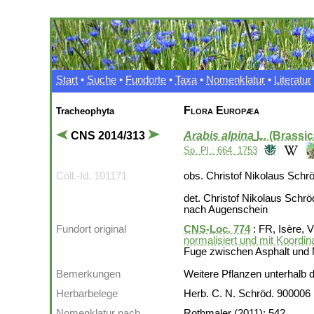
Start
•
Suche
•
Fundorte
•
Taxa
•
Nomenklatur
•
Literatur
Flora Europæa
Tracheophyta
CNS 2014/313
Arabis alpina
L. (Brassi
Sp. Pl.: 664. 1753
Coll.-Id. 101171
obs. Christof Nikolaus Schr
det. Christof Nikolaus Schrö
nach Augenschein
Fundort original
CNS-Loc. 774
: FR, Isère, 
normalisiert und mit Koordin
Fuge zwischen Asphalt und
Bemerkungen
Weitere Pflanzen unterhalb 
Herbarbelege
Herb. C. N. Schröd. 900006
Nomenklatur nach
Rothmaler (2011): 542