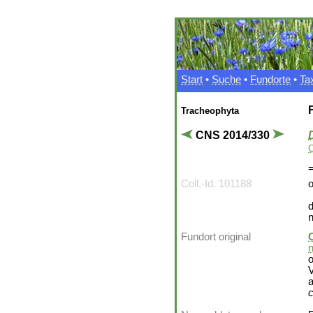
Start
•
Suche
•
Fundorte
•
Ta
Tracheophyta
CNS 2014/330
C
Coll.-Id. 101188
o
d
Fundort original
n
o
V
a