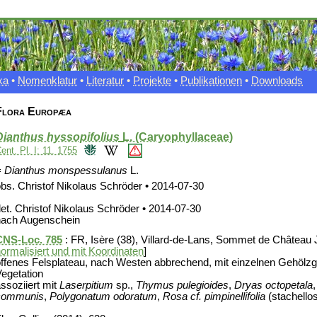
xa
•
Nomenklatur
•
Literatur
•
Projekte
•
Publikationen
•
Downloads
Flora Europæa
Dianthus hyssopifolius
L. (Caryophyllaceae)
ent. Pl. I: 11. 1755
=
Dianthus monspessulanus
L.
bs. Christof Nikolaus Schröder • 2014-07-30
et. Christof Nikolaus Schröder • 2014-07-30
nach Augenschein
CNS-Loc. 785
: FR, Isère (38), Villard-de-Lans, Sommet de Château 
ormalisiert und mit Koordinaten
]
ffenes Felsplateau, nach Westen abbrechend, mit einzelnen Gehölzg
egetation
ssoziiert mit
Laserpitium
sp.,
Thymus pulegioides
,
Dryas octopetala
communis
,
Polygonatum odoratum
,
Rosa cf. pimpinellifolia
(stachello