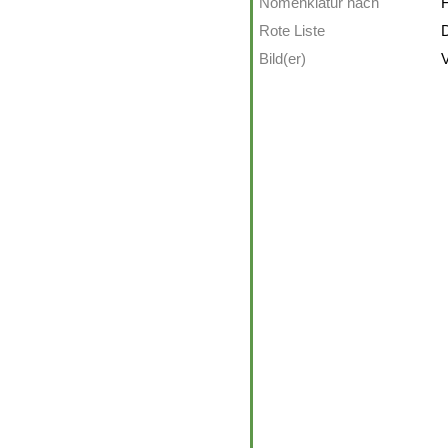
Nomenklatur nach
F
Rote Liste
D
Bild(er)
V