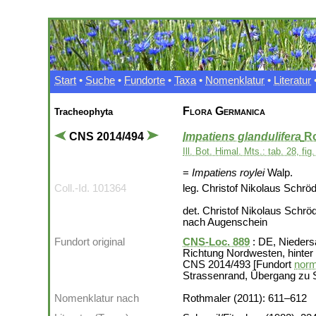
Start
•
Suche
•
Fundorte
•
Taxa
•
Nomenklatur
•
Literatur
Flora Germanica
Tracheophyta
CNS 2014/494
Impatiens glandulifera
Ro
Ill. Bot. Himal. Mts.: tab. 28, fig
=
Impatiens roylei
Walp.
Coll.-Id. 101364
leg. Christof Nikolaus Schrö
det. Christof Nikolaus Schrö
nach Augenschein
Fundort original
CNS-Loc. 889
: DE, Nieders
Richtung Nordwesten, hinter 
CNS 2014/493 [Fundort
norm
Strassenrand, Übergang zu 
Nomenklatur nach
Rothmaler (2011): 611–612