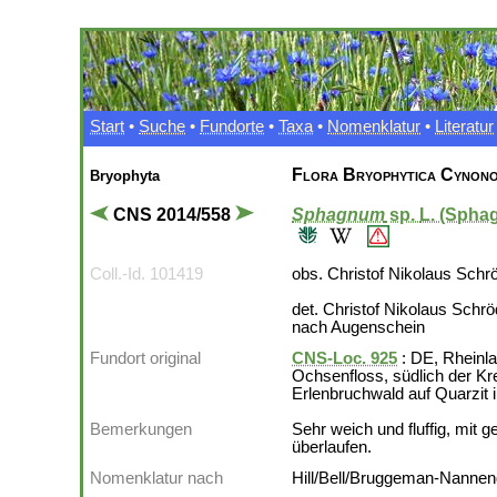
Start
•
Suche
•
Fundorte
•
Taxa
•
Nomenklatur
•
Literatur
Flora Bryophytica Cynono
Bryophyta
CNS 2014/558
Sphagnum
sp.
L. (Spha
Coll.-Id. 101419
obs. Christof Nikolaus Schr
det. Christof Nikolaus Schrö
nach Augenschein
Fundort original
CNS-Loc. 925
: DE, Rheinla
Ochsenfloss, südlich der Kr
Erlenbruchwald auf Quarzit 
Bemerkungen
Sehr weich und fluffig, mit 
überlaufen.
Nomenklatur nach
Hill/Bell/Bruggeman-Nanneng