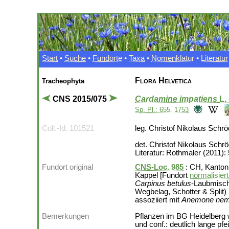
Start
•
Suche
•
Fundorte
•
Taxa
•
Nomenklatur
•
Literatur
Flora Helvetica
Tracheophyta
CNS 2015/075
Cardamine impatiens
L.
Sp. Pl.: 655. 1753
Coll.-Id. 101521
leg. Christof Nikolaus Schr
det. Christof Nikolaus Schr
Literatur: Rothmaler (2011):
Fundort original
CNS-Loc. 985
: CH, Kanton
Kappel [Fundort
normalisier
Carpinus betulus
-Laubmisch
Wegbelag, Schotter & Split)
assoziiert mit
Anemone nem
Bemerkungen
Pflanzen im BG Heidelberg w
und conf.: deutlich lange pf