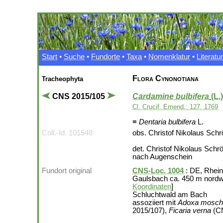
Start
•
Suche
•
Fundorte
•
Taxa
•
Nomenklatur
•
Literatur
Flora Cynonotiana
Tracheophyta
CNS 2015/105
Cardamine bulbifera
(L.
Cl. Crucif. Emend.: 127. 1769
≡
Dentaria bulbifera
L.
Coll.-Id. 101548
obs. Christof Nikolaus Schr
det. Christof Nikolaus Schr
nach Augenschein
Fundort original
CNS-Loc. 1004
: DE, Rhein
Gaulsbach ca. 450 m nordwe
Koordinaten
]
Schluchtwald am Bach
assoziiert mit
Adoxa moscha
2015/107),
Ficaria verna
(CN