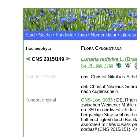
Start
•
Suche
•
Fundorte
•
Taxa
•
Nomenklatur
•
Literatur
Flora Cynonotiana
Tracheophyta
CNS 2015/149
Lunaria rediviva
L. (Bra
Sp. Pl.: 653. 1753
Coll.-Id. 101593
obs. Christof Nikolaus Schr
det. Christof Nikolaus Schr
nach Augenschein
Fundort original
CNS-Loc. 1033
: DE, Rheinl
zwischen Weidener Mühle un
ca. 350 m nordwestlich des
bergseitige Strassenböschun
Luftfeuchtigkeit durch Bachl
assoziiert mit
Mercurialis p
borbasii
(CNS 2015/151),
A