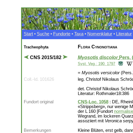
Start
•
Suche
•
Fundorte
•
Taxa
•
Nomenklatur
•
Literatur
Flora Cynonotiana
Tracheophyta
CNS 2015/182
Myosotis discolor
Pers.
Syst. Veg.: 190. 1797
=
Myosotis versicolor
(Pers.
Coll.-Id. 101626
leg. Christof Nikolaus Schrö
det. Christof Nikolaus Schrö
Literatur: Rothmaler18:386
Fundort original
CNS-Loc. 1058
: DE, Rheinl
«Strippsberg», nur wenige 
der L 160 [Fundort
normalisi
Wegrand, im lockeren Quarzi
assoziiert mit
Veronica serpyl
Bemerkungen
Kleine Blüten, erst gelb, dan