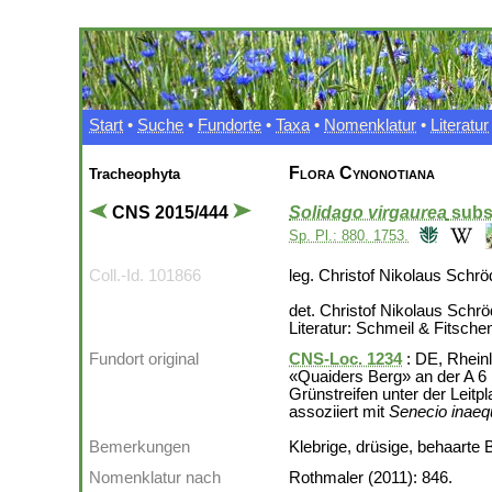
Start
•
Suche
•
Fundorte
•
Taxa
•
Nomenklatur
•
Literatur
Flora Cynonotiana
Tracheophyta
CNS 2015/444
Solidago virgaurea
subs
Sp. Pl.: 880. 1753.
Coll.-Id. 101866
leg. Christof Nikolaus Schrö
det. Christof Nikolaus Schr
Literatur: Schmeil & Fitsche
Fundort original
CNS-Loc. 1234
: DE, Rhein
«Quaiders Berg» an der A 6
Grünstreifen unter der Leit
assoziiert mit
Senecio inaeq
Bemerkungen
Klebrige, drüsige, behaarte 
Nomenklatur nach
Rothmaler (2011): 846.