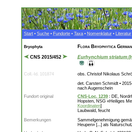
Start
•
Suche
•
Fundorte
•
Taxa
•
Nomenklatur
•
Literatur
Flora Bryophytica German
Bryophyta
CNS 2015/452
Eurhynchium striatum
(
Coll.-Id. 101874
obs. Christof Nikolaus Schr
det. Carsten Schmidt • 2015
nach Augenschein
Fundort original
CNS-Loc. 1239
: DE, Nordrh
Hopsten, NSG «Heiliges Me
Koordinaten
]
Laubwald, feucht
Bemerkungen
Sammelgenehmigung gemäss 
Heupen» [...] als Naturschut