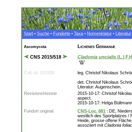
Start
•
Suche
•
Fundorte
•
Taxa
•
Nomenklatur
•
Literatur
Lichenes Germaniæ
Ascomycota
CNS 2015/518
Cladonia uncialis
(L.) F
Coll.-Id. 101939
leg. Christof Nikolaus Schrö
det. Christof Nikolaus Schr
Literatur: Augenschein.
Revisionshistorie
2015-10-17: Christof Nikolau
aspect.
2015-10-17: Helga Bültmann r
Fundort original
CNS-Loc. 881
: DE, Nieder
westlich des Sportplatzes /
Heide, grosse offene Fläch
assoziiert mit
Cladonia folia