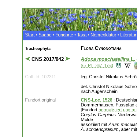
Start
•
Suche
•
Fundorte
•
Taxa
•
Nomenklatur
•
Literatur
Flora Cynonotiana
Tracheophyta
CNS 2017/042
Adoxa moschatellina
L.
Sp. Pl.: 367. 1753
Coll.-Id. 102311
leg. Christof Nikolaus Schr
det. Christof Nikolaus Schr
nach Augenschein
Fundort original
CNS-Loc. 1526
: Deutschla
Dommerhausen, Fusspfad au
[Fundort
normalisiert und mi
Corylus-Carpinus
-Niederwal
Mulde
assoziiert mit
Arum macula
A. schoenoprasum
, aber m