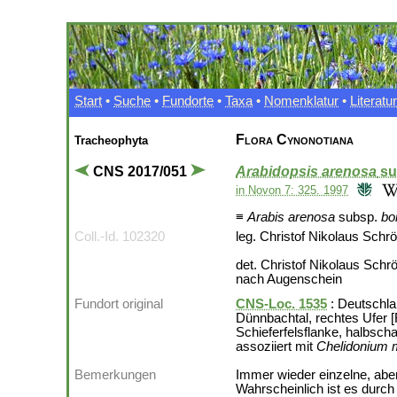
Start
•
Suche
•
Fundorte
•
Taxa
•
Nomenklatur
•
Literatur
Flora Cynonotiana
Tracheophyta
CNS 2017/051
Arabidopsis arenosa
su
in Novon 7: 325. 1997
≡
Arabis arenosa
subsp.
bo
Coll.-Id. 102320
leg. Christof Nikolaus Schr
det. Christof Nikolaus Schr
nach Augenschein
Fundort original
CNS-Loc. 1535
: Deutschla
Dünnbachtal, rechtes Ufer 
Schieferfelsflanke, halbsch
assoziiert mit
Chelidonium 
Bemerkungen
Immer wieder einzelne, abe
Wahrscheinlich ist es durch