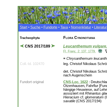
Start
•
Suche
•
Fundorte
•
Taxa
•
Nomenklatur
•
Literatur
Flora Cynonotiana
Tracheophyta
CNS 2017/189
Leucanthemum vulgare
Fl. Franç. 2: 137. 1779.
≡
Chrysanthemum leucan
Coll.-Id. 102470
leg. Christof Nikolaus Schr
det. Christof Nikolaus Schr
nach Augenschein
Fundort original
CNS-Loc. 1622
: Deutschla
Otzenhausen, Fahrflur [Fun
hängige Heuwiese, auf Leh
assoziiert mit
Rhinantus glac
Hieracium
cf.
glomeratum
(
saxatile
(CNS 2017/194)