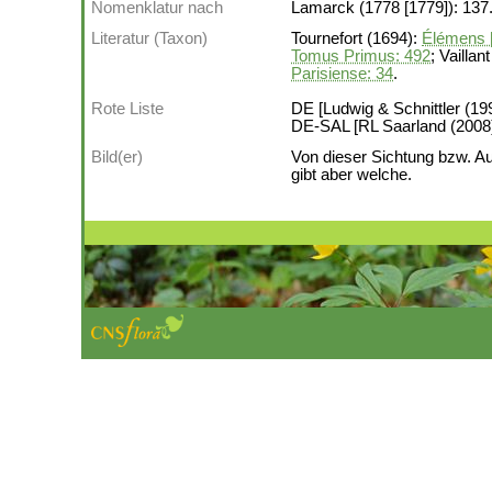
Nomenklatur nach
Lamarck (1778 [1779]): 137
Literatur (Taxon)
Tournefort (1694):
Élémens [.
Tomus Primus: 492
; Vaillan
Parisiense: 34
.
Rote Liste
DE [Ludwig & Schnittler (199
DE-SAL [RL Saarland (2008)]:
Bild(er)
Von dieser Sichtung bzw. A
gibt aber welche.