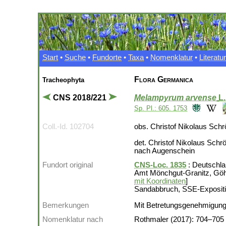
Start
•
Suche
•
Fundorte
•
Taxa
•
Nomenklatur
•
Literatur
Flora Germanica
Tracheophyta
CNS 2018/221
Melampyrum arvense
L
Sp. Pl.: 605. 1753
Coll.-Id. 102704
obs. Christof Nikolaus Schr
det. Christof Nikolaus Schr
nach Augenschein
Fundort original
CNS-Loc. 1835
: Deutschl
Amt Mönchgut-Granitz, Göh
mit Koordinaten
]
Sandabbruch, SSE-Exposit
Bemerkungen
Mit Betretungsgenehmigung
Nomenklatur nach
Rothmaler (2017): 704–705