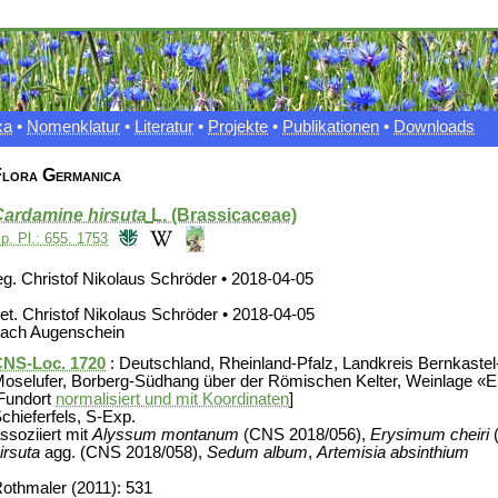
xa
•
Nomenklatur
•
Literatur
•
Projekte
•
Publikationen
•
Downloads
lora Germanica
Cardamine hirsuta
L. (Brassicaceae)
p. Pl.: 655. 1753
eg. Christof Nikolaus Schröder • 2018-04-05
et. Christof Nikolaus Schröder • 2018-04-05
ach Augenschein
NS-Loc. 1720
: Deutschland, Rheinland-Pfalz, Landkreis Bernkastel-W
oselufer, Borberg-Südhang über der Römischen Kelter, Weinlage «
Fundort
normalisiert und mit Koordinaten
]
chieferfels, S-Exp.
ssoziiert mit
Alyssum montanum
(CNS 2018/056),
Erysimum cheiri
(
irsuta
agg. (CNS 2018/058),
Sedum album
,
Artemisia absinthium
othmaler (2011): 531