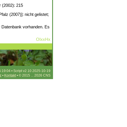
r (2002): 215
lz (2007)]: nicht gelistet;
er Datenbank vorhanden. Es
OIxxHx
5:19:04 • Script v2.10 2025-10-19
z
•
Kontakt
• © 2015 ... 2026 CNS