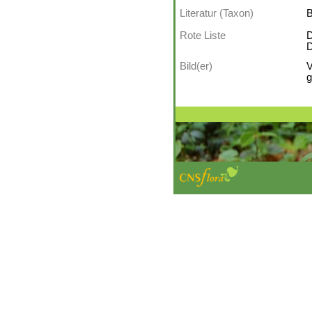
Literatur (Taxon)
B
Rote Liste
D
D
Bild(er)
V
g