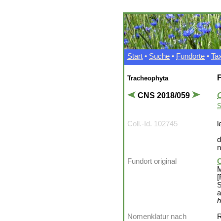
Start
•
Suche
•
Fundorte
•
Ta
F
Tracheophyta
CNS 2018/059
S
Coll.-Id. 102745
l
d
n
Fundort original
C
M
[
S
a
h
Nomenklatur nach
R