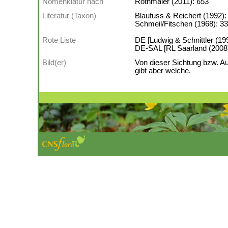
Nomenklatur nach
Rothmaler (2011): 653
Literatur (Taxon)
Blaufuss & Reichert (1992):
Schmeil/Fitschen (1968): 33
Rote Liste
DE [Ludwig & Schnittler (199
DE-SAL [RL Saarland (2008)]:
Bild(er)
Von dieser Sichtung bzw. A
gibt aber welche.