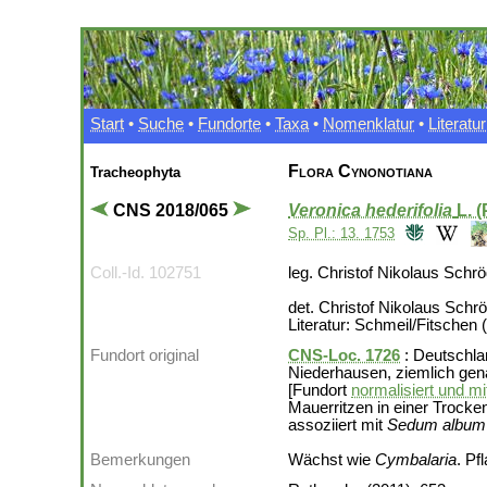
Start
•
Suche
•
Fundorte
•
Taxa
•
Nomenklatur
•
Literatur
Flora Cynonotiana
Tracheophyta
CNS 2018/065
Veronica hederifolia
L. 
Sp. Pl.: 13. 1753
Coll.-Id. 102751
leg. Christof Nikolaus Schr
det. Christof Nikolaus Schr
Literatur: Schmeil/Fitschen 
Fundort original
CNS-Loc. 1726
: Deutschla
Niederhausen, ziemlich ge
[Fundort
normalisiert und mi
Mauerritzen in einer Troc
assoziiert mit
Sedum album
Bemerkungen
Wächst wie
Cymbalaria
. Pf