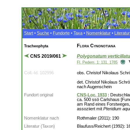
Start
•
Suche
•
Fundorte
•
Taxa
•
Nomenklatur
•
Literatur
Flora Cynonotiana
Tracheophyta
CNS 2019/061
Polygonatum verticillat
Fl. Pedem. 1: 131. 1785
Coll.-Id. 102996
obs. Christof Nikolaus Schr
det. Christof Nikolaus Schr
nach Augenschein
Fundort original
CNS-Loc. 1933
: Deutschla
ca. 500 ssö Carlshaus [Fun
am Rand eines Forstweges,
assoziiert mit
Pteridium aqu
Nomenklatur nach
Rothmaler (2011): 190
Literatur (Taxon)
Blaufuss/Reichert (1992): 1