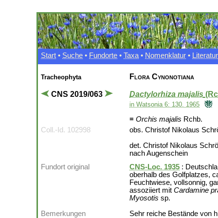
Start
•
Suche
•
Fundorte
•
Taxa
•
Nomenklatur
•
Literatur
Flora Cynonotiana
Tracheophyta
CNS 2019/063
Dactylorhiza majalis
(Rc
in Watsonia 6: 130. 1965
≡
Orchis majalis
Rchb.
Coll.-Id. 102998
obs. Christof Nikolaus Schr
det. Christof Nikolaus Schr
nach Augenschein
Fundort original
CNS-Loc. 1935
: Deutschla
oberhalb des Golfplatzes, 
Feuchtwiese, vollsonnig, ga
assoziiert mit
Cardamine pr
Myosotis
sp.
Bemerkungen
Sehr reiche Bestände von h