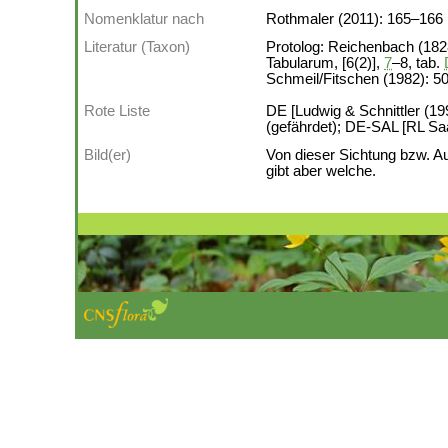
Nomenklatur nach
Rothmaler (2011): 165–166
Literatur (Taxon)
Protolog: Reichenbach (1828
Tabularum, [6(2)],
7
–8, tab.
Schmeil/Fitschen (1982): 5
Rote Liste
DE [Ludwig & Schnittler (19
(gefährdet); DE-SAL [RL Saa
Bild(er)
Von dieser Sichtung bzw. A
gibt aber welche.