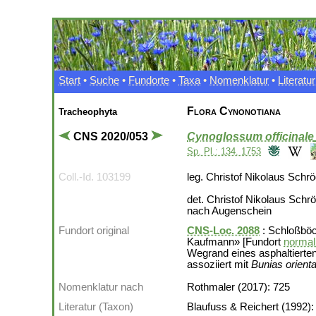
Start
•
Suche
•
Fundorte
•
Taxa
•
Nomenklatur
•
Literatur
Flora Cynonotiana
Tracheophyta
CNS 2020/053
Cynoglossum officinale
Sp. Pl.: 134. 1753
Coll.-Id. 103199
leg. Christof Nikolaus Schr
det. Christof Nikolaus Schr
nach Augenschein
Fundort original
CNS-Loc. 2088
: Schloßbö
Kaufmann» [Fundort
normali
Wegrand eines asphaltierte
assoziiert mit
Bunias orienta
Nomenklatur nach
Rothmaler (2017): 725
Literatur (Taxon)
Blaufuss & Reichert (1992):