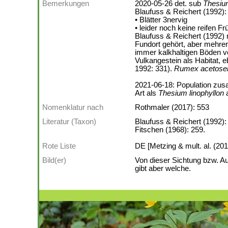
Bemerkungen
2020-05-26 det. sub
Thesiu
Blaufuss & Reichert (1992):
• Blätter 3nervig
• leider noch keine reifen F
Blaufuss & Reichert (1992) 
Fundort gehört, aber mehre
immer kalkhaltigen Böden 
Vulkangestein als Habitat, e
1992: 331).
Rumex acetosel
2021-06-18: Population zus
Art als
Thesium linophyllon
a
Nomenklatur nach
Rothmaler (2017): 553
Literatur (Taxon)
Blaufuss & Reichert (1992):
Fitschen (1968): 259.
Rote Liste
DE [Metzing & mult. al. (201
Bild(er)
Von dieser Sichtung bzw. A
gibt aber welche.