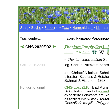
Start
•
Suche
•
Fundorte
•
Taxa
•
Nomenklatur
•
Literatur
Flora Rhenano-Palatinata
Tracheophyta
CNS 2020/092
Thesium linophyllon
L. 
Sp. Pl.: 207. 1753
=
Thesium intermedium
Sch
Coll.-Id. 103244
leg. Christof Nikolaus Schr
det. Christof Nikolaus Schr
Literatur: Blaufuss & Reiche
Schmeil & Fitschen (1968): 
Fundort original
CNS-Loc. 2118
: Bad Münst
Birkerhofes [Fundort
normali
exponierte Felskante am Ra
assoziiert mit
Rumex scuta
Convallaria majalis
,
Polygo