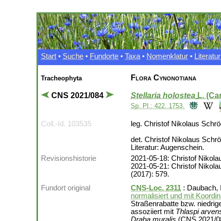
Start
•
Suche
•
Fundorte
•
Taxa
•
Nomenklatur
•
Literatur
Flora Cynonotiana
Tracheophyta
CNS 2021/084
Stellaria holostea
L. (Ca
Sp. Pl.: 422. 1753.
Coll.-Id. 103535
leg. Christof Nikolaus Schr
det. Christof Nikolaus Schr
Literatur: Augenschein.
Revisionshistorie
2021-05-18: Christof Nikolau
2021-05-21: Christof Nikolau
(2017): 579.
Fundort original
CNS-Loc. 2311
: Daubach, 
normalisiert und mit Koordi
Straßenrabatte bzw. niedri
assoziiert mit
Thlaspi arven
Draba muralis
(CNS 2021/0