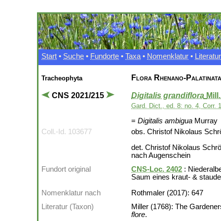
Start
•
Suche
•
Fundorte
•
Taxa
•
Nomenklatur
•
Literatur
Flora Rhenano-Palatinat
Tracheophyta
CNS 2021/215
Digitalis grandiflora
Mill
Gard. Dict., ed. 8: no. 4, Corr. 
=
Digitalis ambigua
Murray
Coll.-Id. 103677
obs. Christof Nikolaus Schr
det. Christof Nikolaus Schr
nach Augenschein
Fundort original
CNS-Loc. 2402
: Niederalbe
Saum eines kraut- & staud
Nomenklatur nach
Rothmaler (2017): 647
Literatur (Taxon)
Miller (1768): The Gardeners 
flore
.