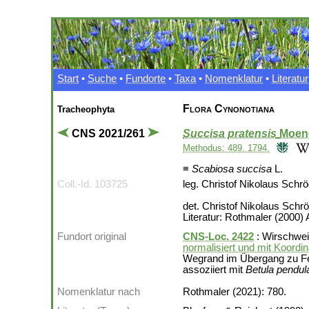
Start
•
Suche
•
Fundorte
•
Taxa
•
Nomenklatur
•
Literatur
Flora Cynonotiana
Tracheophyta
CNS 2021/261
Succisa pratensis
Moen
Methodus: 489. 1794.
≡
Scabiosa succisa
L.
Coll.-Id. 103725
leg. Christof Nikolaus Schr
det. Christof Nikolaus Schr
Literatur: Rothmaler (2000) 
Fundort original
CNS-Loc. 2422
: Wirschweil
normalisiert und mit Koordi
Wegrand im Übergang zu Fe
assoziiert mit
Betula pendul
Nomenklatur nach
Rothmaler (2021): 780.