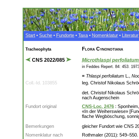
Start
•
Suche
•
Fundorte
•
Taxa
•
Nomenklatur
•
Literatur
Flora Cynonotiana
Tracheophyta
CNS 2022/085
Microthlaspi perfoliatum
in Feddes Repert. 84: 453. 197
≡
Thlaspi perfoliatum
L.,
Noc
Coll.-Id. 103855
leg. Christof Nikolaus Schr
det. Christof Nikolaus Schr
nach Augenschein
Fundort original
CNS-Loc. 2476
: Sponheim,
«In der Weiherswiese» [Fun
flache Wegböschung, sonni
Bemerkungen
gleicher Fundort wie CNS 2
Nomenklatur nach
Rothmaler (2011): 549–550.