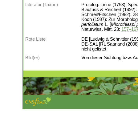
Literatur (Taxon)
Protolog: Linné (1753): Spec
Blaufuss & Reichert (1992):
Schmeil/Fitschen (1982): 28
Koch (1997): Zur Morpholog
perfoliatum
L. [
Microthlaspi 
Naturwiss. Mitt. 23:
157–16
Rote Liste
DE [Ludwig & Schnittler (199
DE-SAL [RL Saarland (2008)]
nicht gelistet
Bild(er)
Von dieser Sichtung bzw. Auf