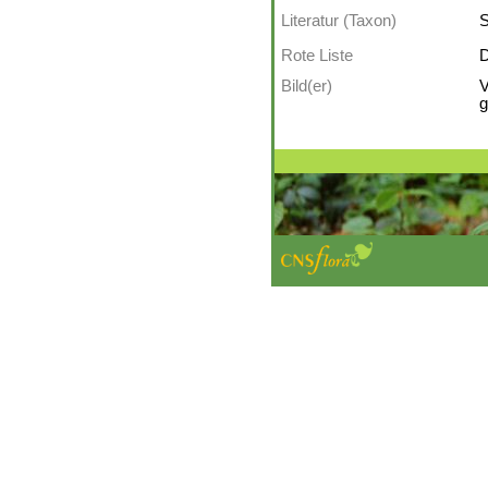
Literatur (Taxon)
S
Rote Liste
D
Bild(er)
V
g