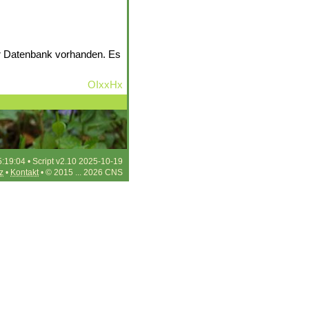
er Datenbank vorhanden. Es
OIxxHx
5:19:04 • Script v2.10 2025-10-19
z
•
Kontakt
• © 2015 ... 2026 CNS