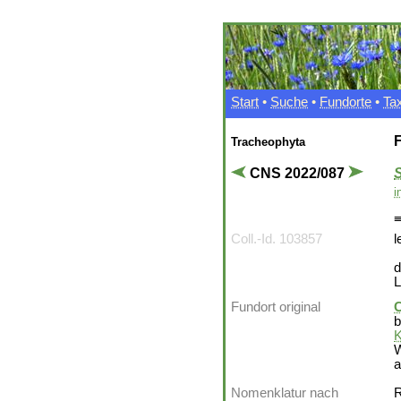
Start
•
Suche
•
Fundorte
•
Ta
F
Tracheophyta
CNS 2022/087
S
i
Coll.-Id. 103857
l
d
L
Fundort original
C
b
K
W
a
Nomenklatur nach
R