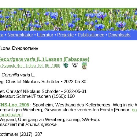
xa
•
Nomenklatur
•
Literatur
•
Projekte
•
Publikationen
•
Downloads
lora Cynonotiana
ecurigera varia
(L.) Lassen (Fabaceae)
n Svensk Bot. Tidskr. 83: 86. 1989
≡
Coronilla varia
L.
eg. Christof Nikolaus Schröder • 2022-05-30
et. Christof Nikolaus Schröder • 2022-05-31
iteratur: Schmeil/Fitschen (1960): 160
NS-Loc. 2505
: Sponheim, Westhang des Kellerberges, Weg in die 
ergseitigen Weinberg, Gewann «In der vordersten Forst» [Fundort
no
oordinaten
]
egrand, Übergang zu Weinberg, sonnig, SW-Exp.
ssoziiert mit
Prunus spinosa
othmaler (2017): 387