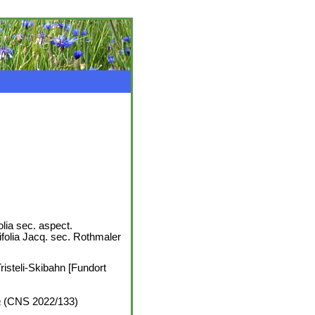
olia sec. aspect.
ifolia Jacq. sec. Rothmaler
risteli-Skibahn [Fundort
a
(CNS 2022/133)