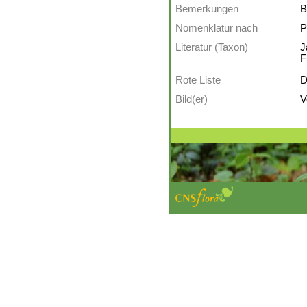
Bemerkungen
B
Nomenklatur nach
P
Literatur (Taxon)
J
F
Rote Liste
D
Bild(er)
V