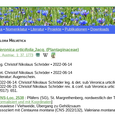
xa
•
Nomenklatur
•
Literatur
•
Projekte
•
Publikationen
•
Downloads
lora Helvetica
eronica urticifolia
Jacq. (Plantaginaceae)
l. Austriac. 1: 37. 1773
eg. Christof Nikolaus Schröder • 2022-06-14
et. Christof Nikolaus Schröder • 2022-06-14
iteratur: Augenschein.
022-06-14: Christof Nikolaus Schröder leg. & det. sub Veronica urticif
022-06-15: Christof Nikolaus Schröder rev. & conf. sub Veronica urtic
2017): 651.
NS-Loc. 2538
: Pfäfers (SG), St. Margrethenberg, nordwestlich der T
ormalisiert und mit Koordinaten
]
euwiese / Viehweide, Übergang zu Gehölzsaum
ssoziiert mit
Centaurea montana
(CNS 2022/132),
Valeriana montan