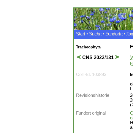
Start
•
Suche
•
Fundorte
•
Ta
F
Tracheophyta
CNS 2022/131
V
F
Coll.-Id. 103893
l
d
L
Revisionshistorie
2
2
(
Fundort original
C
n
H
a