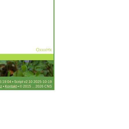
OxxxHx
5:19:04 • Script v2.10 2025-10-19
tz
•
Kontakt
• © 2015 ... 2026 CNS