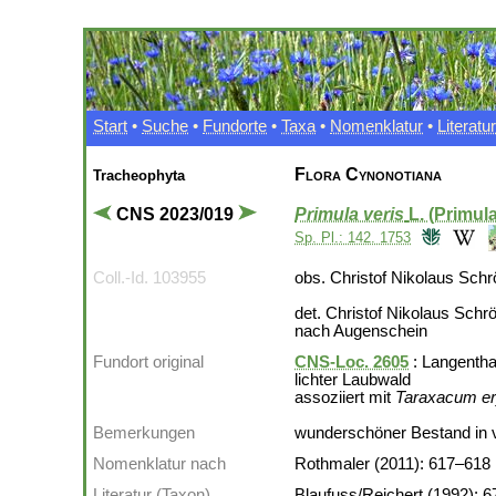
Start
•
Suche
•
Fundorte
•
Taxa
•
Nomenklatur
•
Literatur
Flora Cynonotiana
Tracheophyta
CNS 2023/019
Primula veris
L. (Primul
Sp. Pl.: 142. 1753
Coll.-Id. 103955
obs. Christof Nikolaus Schr
det. Christof Nikolaus Schr
nach Augenschein
Fundort original
CNS-Loc. 2605
: Langentha
lichter Laubwald
assoziiert mit
Taraxacum e
Bemerkungen
wunderschöner Bestand in v
Nomenklatur nach
Rothmaler (2011): 617–618
Literatur (Taxon)
Blaufuss/Reichert (1992): 