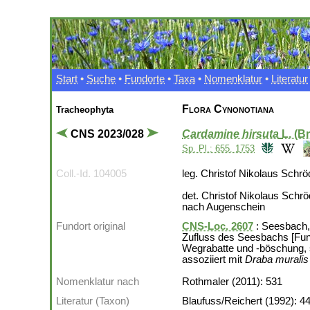
Start
•
Suche
•
Fundorte
•
Taxa
•
Nomenklatur
•
Literatur
Flora Cynonotiana
Tracheophyta
CNS 2023/028
Cardamine hirsuta
L. (B
Sp. Pl.: 655. 1753
Coll.-Id. 104005
leg. Christof Nikolaus Schrö
det. Christof Nikolaus Schr
nach Augenschein
Fundort original
CNS-Loc. 2607
: Seesbach, 
Zufluss des Seesbachs [Fu
Wegrabatte und -böschung, 
assoziiert mit
Draba muralis
Nomenklatur nach
Rothmaler (2011): 531
Literatur (Taxon)
Blaufuss/Reichert (1992): 4