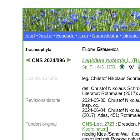
Start
•
Suche
•
Fundorte
•
Taxa
•
Nomenklatur
•
Literatur
Flora Germanica
Tracheophyta
CNS 2024/096
Lepidium ruderale
L. (B
Sp. Pl.: 645. 1753.
Coll.-Id. 104309
leg. Christof Nikolaus Schrö
det. Christof Nikolaus Schr
Literatur: Rothmaler (2017):
Revisionshistorie
2024-05-30: Christof Nikolau
insp. oc.
2024-06-04: Christof Nikola
(2017): Atlas, 451; Rothmale
Fundort original
CNS-Loc. 2723
: Dresden, N
Koordinaten
]
niedrig Kies-/Sand-Wall, ü
assoziiert mit
Rorippa palust