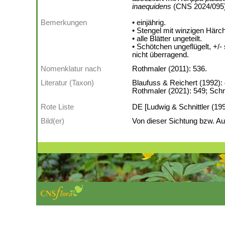
inaequidens
(CNS 2024/095
Bemerkungen
• einjährig.
• Stengel mit winzigen Härc
• alle Blätter ungeteilt.
• Schötchen ungeflügelt, +/- s
nicht überragend.
Nomenklatur nach
Rothmaler (2011): 536.
Literatur (Taxon)
Blaufuss & Reichert (1992): 
Rothmaler (2021): 549; Schm
Rote Liste
DE [Ludwig & Schnittler (199
Bild(er)
Von dieser Sichtung bzw. Auf