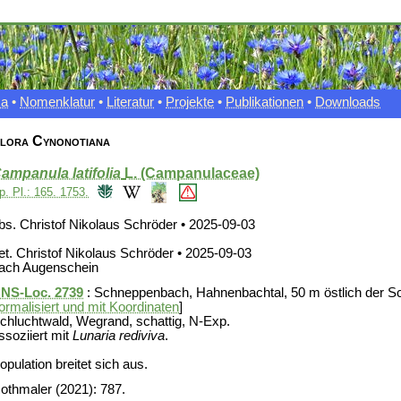
xa
•
Nomenklatur
•
Literatur
•
Projekte
•
Publikationen
•
Downloads
lora Cynonotiana
ampanula latifolia
L. (Campanulaceae)
p. Pl.: 165. 1753.
bs. Christof Nikolaus Schröder • 2025-09-03
et. Christof Nikolaus Schröder • 2025-09-03
ach Augenschein
NS-Loc. 2739
: Schneppenbach, Hahnenbachtal, 50 m östlich der Sc
ormalisiert und mit Koordinaten
]
chluchtwald, Wegrand, schattig, N-Exp.
ssoziiert mit
Lunaria rediviva
.
opulation breitet sich aus.
othmaler (2021): 787.