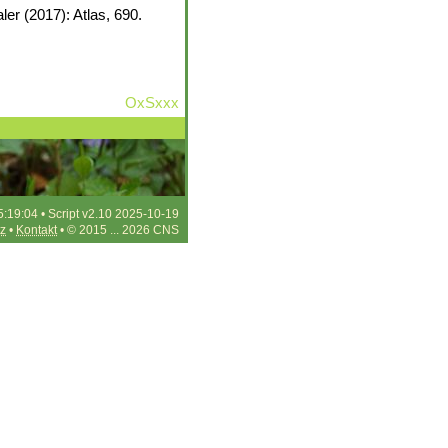
er (2017): Atlas, 690.
OxSxxx
5:19:04 • Script v2.10 2025-10-19
z
•
Kontakt
• © 2015 ... 2026 CNS