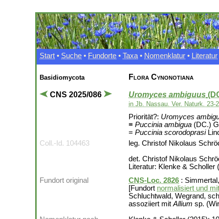
Start
•
Suche
•
Fundorte
•
Taxa
•
Nomenklatur
•
Literatur
Flora Cynonotiana
Basidiomycota
CNS 2025/086
Uromyces ambiguus
(D
in Jb. Nassau. Ver. Naturk. 23-2
Priorität?:
Uromyces ambig
≡
Puccinia ambigua
(DC.) G
=
Puccinia scorodoprasi
Lin
Coll.-Id. 104463
leg. Christof Nikolaus Schrö
det. Christof Nikolaus Schr
Literatur: Klenke & Scholler 
Fundort original
CNS-Loc. 2826
: Simmertal
[Fundort
normalisiert und mi
Schluchtwald, Wegrand, scha
assoziiert mit
Allium
sp. (Wir