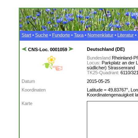
Start
•
Suche
•
Fundorte
•
Taxa
•
Nomenklatur
•
Literatur
•
Deutschland (DE)
CNS-Loc. 0001059
Bundesland
Rheinland-Pf
Locus:
Parkplatz an der 
südlicher) Strassenrand
TK25-Quadrant:
6110/32
Datum
2015-05-25
Koordinaten
Latitude = 49.83767°, Lon
Koordinatengenauigkeit 
Karte