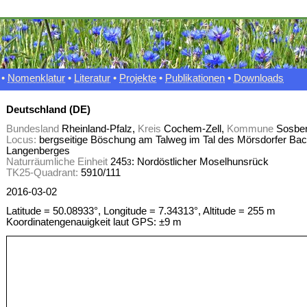
•
Nomenklatur
•
Literatur
•
Projekte
•
Publikationen
•
Downloads
Deutschland (DE)
Bundesland
Rheinland-Pfalz,
Kreis
Cochem-Zell,
Kommune
Sosbe
Locus:
bergseitige Böschung am Talweg im Tal des Mörsdorfer Ba
Langenberges
Naturräumliche Einheit
245
: Nordöstlicher Moselhunsrück
3
TK25-Quadrant:
5910/111
2016-03-02
Latitude = 50.08933°, Longitude = 7.34313°, Altitude = 255 m
Koordinatengenauigkeit laut GPS: ±9 m