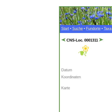
Start
•
Suche
•
Fundorte
•
Taxa
CNS-Loc. 0001311
Datum
Koordinaten
Karte