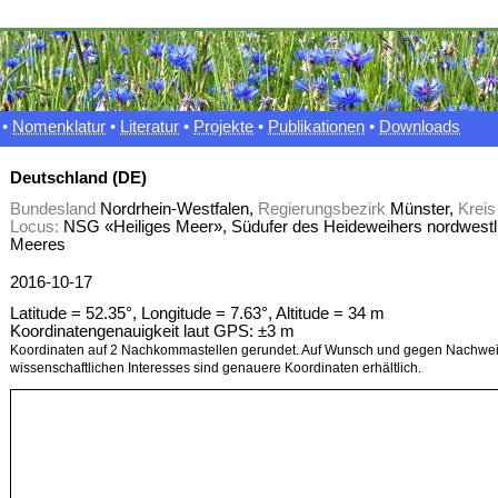
•
Nomenklatur
•
Literatur
•
Projekte
•
Publikationen
•
Downloads
Deutschland (DE)
Bundesland
Nordrhein-Westfalen,
Regierungsbezirk
Münster,
Kreis
Locus:
NSG «Heiliges Meer», Südufer des Heideweihers nordwestl
Meeres
2016-10-17
Latitude = 52.35°, Longitude = 7.63°, Altitude = 34 m
Koordinatengenauigkeit laut GPS: ±3 m
Koordinaten auf 2 Nachkommastellen gerundet. Auf Wunsch und gegen Nachwei
wissenschaftlichen Interesses sind genauere Koordinaten erhältlich.