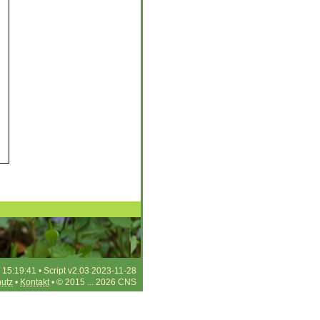
 15:19:41 • Script v2.03 2023-11-28
utz
•
Kontakt
• © 2015 ... 2026 CNS