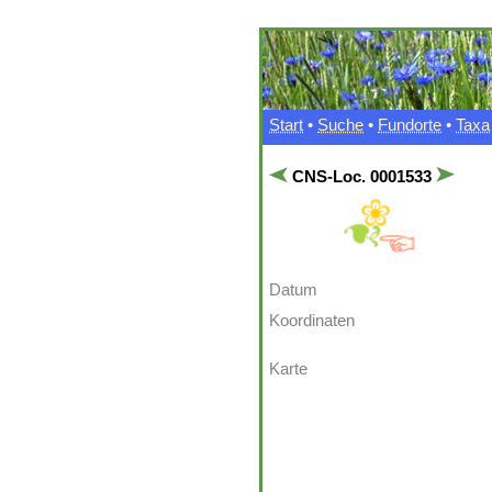
Start
•
Suche
•
Fundorte
•
Taxa
CNS-Loc. 0001533
Datum
Koordinaten
Karte