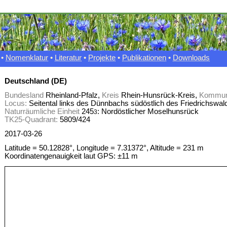
•
Nomenklatur
•
Literatur
•
Projekte
•
Publikationen
•
Downloads
Deutschland (DE)
Bundesland
Rheinland-Pfalz,
Kreis
Rhein-Hunsrück-Kreis,
Kommu
Locus:
Seitental links des Dünnbachs südöstlich des Friedrichswal
Naturräumliche Einheit
245
: Nordöstlicher Moselhunsrück
3
TK25-Quadrant:
5809/424
2017-03-26
Latitude = 50.12828°, Longitude = 7.31372°, Altitude = 231 m
Koordinatengenauigkeit laut GPS: ±11 m