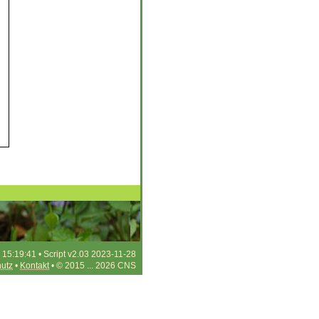
 15:19:41 • Script v2.03 2023-11-28
utz
•
Kontakt
• © 2015 ... 2026 CNS