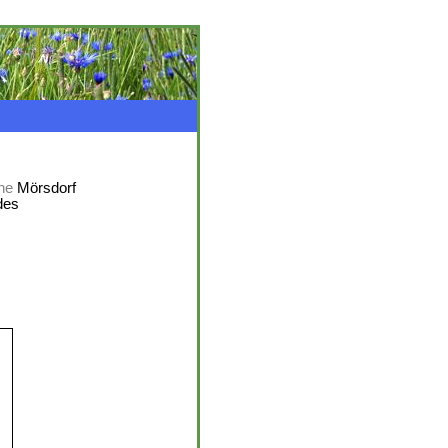
ne
Mörsdorf
des