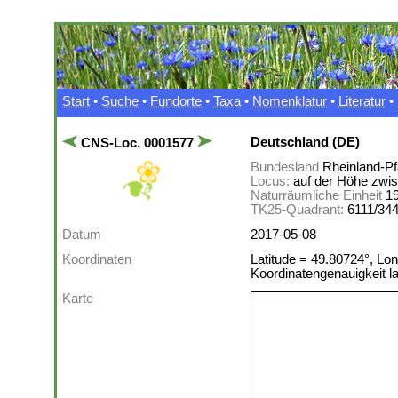
Start
•
Suche
•
Fundorte
•
Taxa
•
Nomenklatur
•
Literatur
•
Deutschland (DE)
CNS-Loc. 0001577
Bundesland
Rheinland-Pf
Locus:
auf der Höhe zwi
Naturräumliche Einheit
1
TK25-Quadrant:
6111/34
Datum
2017-05-08
Koordinaten
Latitude = 49.80724°, Lon
Koordinatengenauigkeit 
Karte