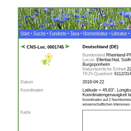
Start
•
Suche
•
Fundorte
•
Taxa
•
Nomenklatur
•
Literatur
•
Deutschland (DE)
CNS-Loc. 0001745
Bundesland
Rheinland-Pf
Locus:
Ellerbachtal, Sü
Burgsponheim
Naturräumliche Einheit
2
TK25-Quadrant:
6112/31
Datum
2018-04-22
Koordinaten
Latitude = 49.83°, Longit
Koordinatengenauigkeit 
Koordinaten auf 2 Nachkomma
wissenschaftlichen Interesses 
Karte