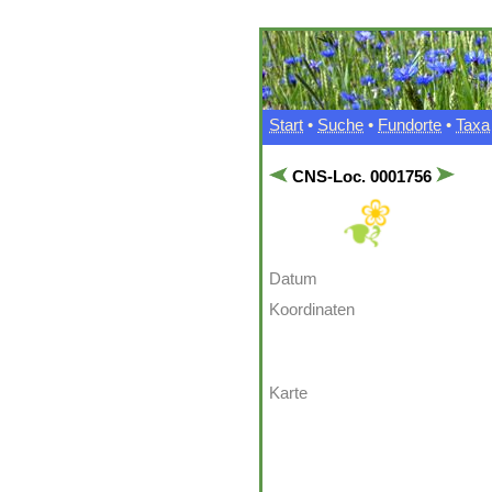
Start
•
Suche
•
Fundorte
•
Taxa
CNS-Loc. 0001756
Datum
Koordinaten
Karte