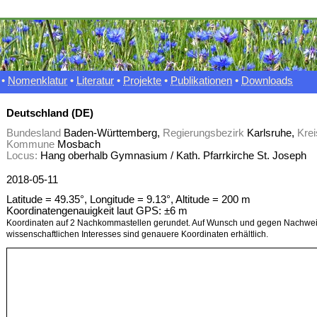
•
Nomenklatur
•
Literatur
•
Projekte
•
Publikationen
•
Downloads
Deutschland (DE)
Bundesland
Baden-Württemberg,
Regierungsbezirk
Karlsruhe,
Krei
Kommune
Mosbach
Locus:
Hang oberhalb Gymnasium / Kath. Pfarrkirche St. Joseph
2018-05-11
Latitude = 49.35°, Longitude = 9.13°, Altitude = 200 m
Koordinatengenauigkeit laut GPS: ±6 m
Koordinaten auf 2 Nachkommastellen gerundet. Auf Wunsch und gegen Nachwei
wissenschaftlichen Interesses sind genauere Koordinaten erhältlich.