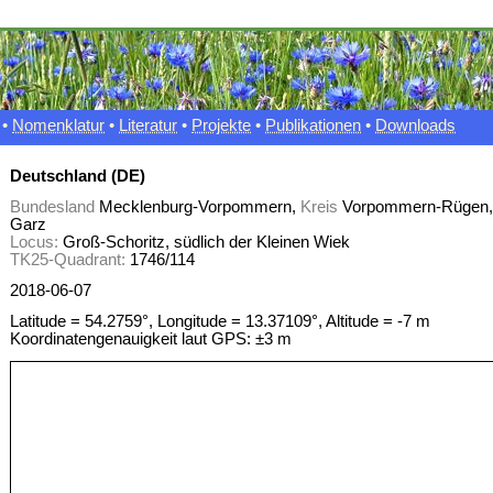
•
Nomenklatur
•
Literatur
•
Projekte
•
Publikationen
•
Downloads
Deutschland (DE)
Bundesland
Mecklenburg-Vorpommern,
Kreis
Vorpommern-Rügen
Garz
Locus:
Groß-Schoritz, südlich der Kleinen Wiek
TK25-Quadrant:
1746/114
2018-06-07
Latitude = 54.2759°, Longitude = 13.37109°, Altitude = -7 m
Koordinatengenauigkeit laut GPS: ±3 m