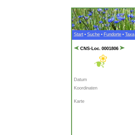
Start
•
Suche
•
Fundorte
•
Taxa
CNS-Loc. 0001806
Datum
Koordinaten
Karte