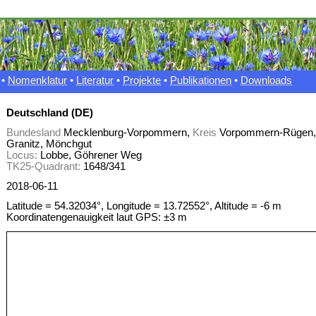
•
Nomenklatur
•
Literatur
•
Projekte
•
Publikationen
•
Downloads
Deutschland (DE)
Bundesland
Mecklenburg-Vorpommern,
Kreis
Vorpommern-Rügen
Granitz, Mönchgut
Locus:
Lobbe, Göhrener Weg
TK25-Quadrant:
1648/341
2018-06-11
Latitude = 54.32034°, Longitude = 13.72552°, Altitude = -6 m
Koordinatengenauigkeit laut GPS: ±3 m