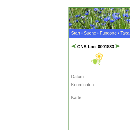
Start
•
Suche
•
Fundorte
•
Taxa
CNS-Loc. 0001833
Datum
Koordinaten
Karte