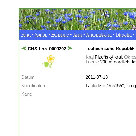
Start
•
Suche
•
Fundorte
•
Taxa
•
Nomenklatur
•
Literatur
•
Tschechische Republik 
CNS-Loc. 0000202
Kraj
Plzeňský kraj,
Okre
Locus:
200 m nördlich d
Datum
2011-07-13
Koordinaten
Latitude = 49.5155°, Long
Karte