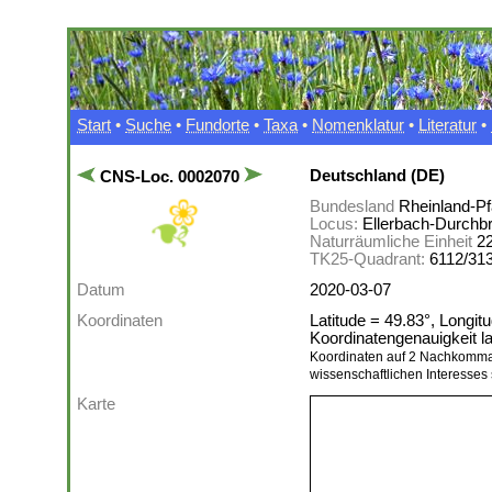
Start
•
Suche
•
Fundorte
•
Taxa
•
Nomenklatur
•
Literatur
•
Deutschland (DE)
CNS-Loc. 0002070
Bundesland
Rheinland-Pf
Locus:
Ellerbach-Durchbr
Naturräumliche Einheit
2
TK25-Quadrant:
6112/31
Datum
2020-03-07
Koordinaten
Latitude = 49.83°, Longit
Koordinatengenauigkeit 
Koordinaten auf 2 Nachkomma
wissenschaftlichen Interesses 
Karte