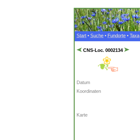
Start
•
Suche
•
Fundorte
•
Taxa
CNS-Loc. 0002134
Datum
Koordinaten
Karte