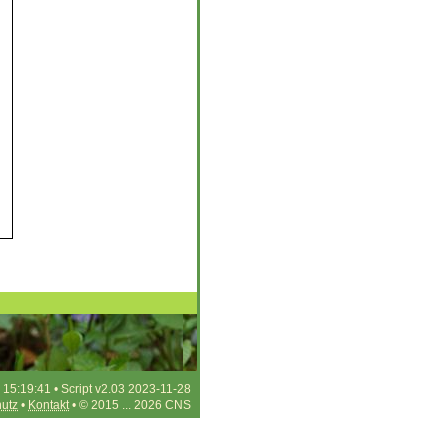
 15:19:41 • Script v2.03 2023-11-28
utz
•
Kontakt
• © 2015 ... 2026 CNS