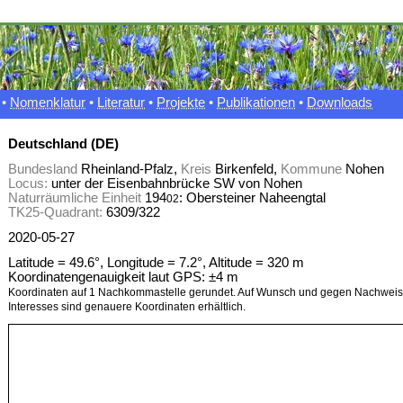
•
Nomenklatur
•
Literatur
•
Projekte
•
Publikationen
•
Downloads
Deutschland (DE)
Bundesland
Rheinland-Pfalz,
Kreis
Birkenfeld,
Kommune
Nohen
Locus:
unter der Eisenbahnbrücke SW von Nohen
Naturräumliche Einheit
194
: Obersteiner Naheengtal
02
TK25-Quadrant:
6309/322
2020-05-27
Latitude = 49.6°, Longitude = 7.2°, Altitude = 320 m
Koordinatengenauigkeit laut GPS: ±4 m
Koordinaten auf 1 Nachkommastelle gerundet. Auf Wunsch und gegen Nachweis 
Interesses sind genauere Koordinaten erhältlich.