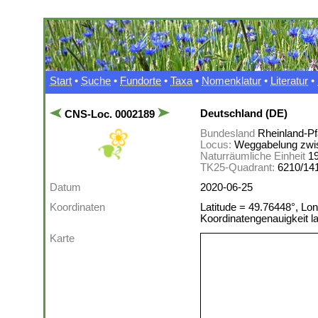
Start
•
Suche
•
Fundorte
•
Taxa
•
Nomenklatur
•
Literatur
•
Deutschland (DE)
CNS-Loc. 0002189
Bundesland
Rheinland-Pf
Locus:
Weggabelung zwis
Naturräumliche Einheit
1
TK25-Quadrant:
6210/14
Datum
2020-06-25
Koordinaten
Latitude = 49.76448°, Lon
Koordinatengenauigkeit 
Karte