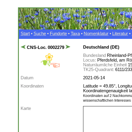
Start
•
Suche
•
Fundorte
•
Taxa
•
Nomenklatur
•
Literatur
•
Deutschland (DE)
CNS-Loc. 0002279
Bundesland
Rheinland-Pf
Locus:
Pferdsfeld, am R
Naturräumliche Einheit
1
TK25-Quadrant:
6111/23
Datum
2021-05-14
Koordinaten
Latitude = 49.85°, Longit
Koordinatengenauigkeit 
Koordinaten auf 2 Nachkomma
wissenschaftlichen Interesses 
Karte