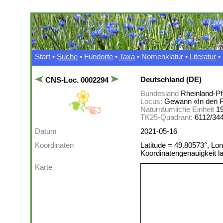
Start
•
Suche
•
Fundorte
•
Taxa
•
Nomenklatur
•
Literatur
•
Deutschland (DE)
CNS-Loc. 0002294
Bundesland
Rheinland-Pf
Locus:
Gewann «In den F
Naturräumliche Einheit
1
TK25-Quadrant:
6112/34
Datum
2021-05-16
Koordinaten
Latitude = 49.80573°, Lon
Koordinatengenauigkeit 
Karte