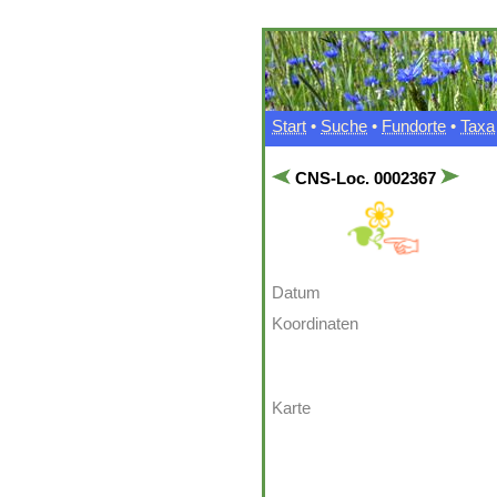
Start
•
Suche
•
Fundorte
•
Taxa
CNS-Loc. 0002367
Datum
Koordinaten
Karte