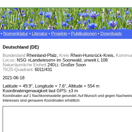
•
Nomenklatur
•
Literatur
•
Projekte
•
Publikationen
•
Downloads
Deutschland (DE)
Bundesland
Rheinland-Pfalz,
Kreis
Rhein-Hunsrück-Kreis,
Kommu
Locus:
NSG «Landwiesen» im Soonwald, unweit L 108
Naturräumliche Einheit
240
: Großer Soon
11
TK25-Quadrant:
6011/431
2021-06-18
Latitude = 49.9°, Longitude = 7.6°, Altitude = 554 m
Koordinatengenauigkeit laut GPS: ±3 m
Koordinaten auf 1 Nachkommastelle gerundet. Auf Wunsch und gegen Nachweis 
Interesses sind genauere Koordinaten erhältlich.