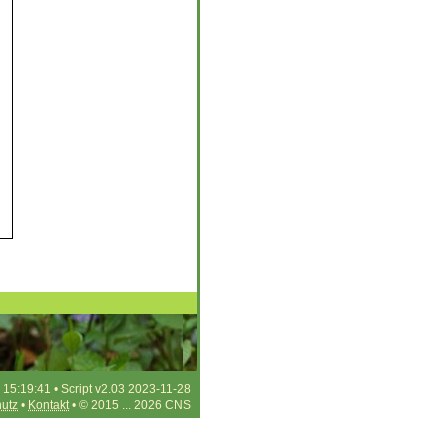
 15:19:41 • Script v2.03 2023-11-28
utz
•
Kontakt
• © 2015 ... 2026 CNS