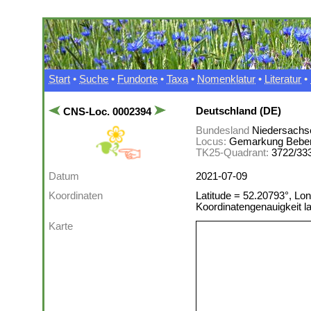
Start
•
Suche
•
Fundorte
•
Taxa
•
Nomenklatur
•
Literatur
•
Deutschland (DE)
CNS-Loc. 0002394
Bundesland
Niedersachs
Locus:
Gemarkung Beber,
TK25-Quadrant:
3722/33
Datum
2021-07-09
Koordinaten
Latitude = 52.20793°, Lon
Koordinatengenauigkeit 
Karte